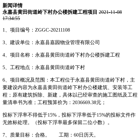
新闻详情
永嘉县黄田街道岭下村办公楼拆建工程项目
2021-11-08
17:34:55
1
、项目编号：
Z
GGC-20211108
3
、建设单位：永嘉县嘉园物业管理有限公司
4
、项目名称：永嘉县黄田街道岭下村办公楼拆建工程
5
、工程地点：永嘉县黄田街道岭下村
6
、项目概况及范围：本工程位于永嘉县黄田街道岭下村，主
要
建设
内容为永嘉县黄田街道岭下村办公楼建筑、安装等工
程；原有建筑拆除、新建，具体以已经审查的施工图纸及工程
量清单书为准
；
工程预算价为：
2036669.38
元；
投标下浮率不得低于
15%
，投标下浮率低于
15%
的投标文件作
无效标处理。（投标下浮率最多保留二位小数）
。
7
、质量目标：合格。 工期：
60
日历天。