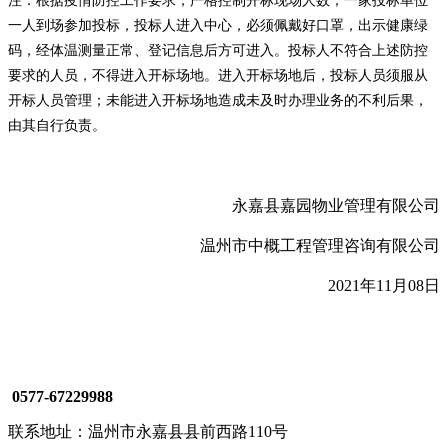
注：
根据疫情防控工作要求，严格控制开标现场人数，一家投标单位
一人到场参加投标，投标人进入中心，必须佩戴好口罩，出示健康绿
码，经体温测量正常、登记信息后方可进入。投标人不符合上述防控
要求的人员，不得进入
开标场地
。进
入开标场地
后，投标人员须服从
开标人员
管理；未能进入
开标场地
造成未及时办理业务的不利后果，
由其自行负责。
永嘉县嘉园物业管理有限公司
温州市中概工程管理咨询有限公司
20
2
1
年
1
1
月
08
日
0577-67229988
联系地址：温州市永嘉县县前西路110号