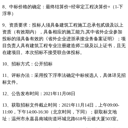
8
、中标价
格的确定：最终结算价
=
经审定工程决算价×（
1-
下
浮率）
9
、资质要
求：投标人须具备建筑工程施工总承包贰级及以上
资质（有效期内），具备相应的施工能力
,
其中省外企业参加
投标的须具备有效的《省外企业进浙承接业务备案证明》
；项
目负责人具有建筑工程专业注册建造师二级及以上证书，且无
在
建项目。本次招标不接受联合体投标。
10
、招标方
式：公开招标
11
、评标办法：采用投下浮率法确定中标候选人，具体详见招
标文件。
12
、公告发布时间：
202
1
年
1
1
月
08
日
13
、获取
招
标文件截止时间：
202
1
年
11
月
14
日
，上午
0
9
:00-
11:00
，下午
14:
0
0-1
6
:
3
0
（北京时间，下同）；获取标文地
址：温州市永嘉县南城街道环城北路
618
号云碓大厦
503
室。