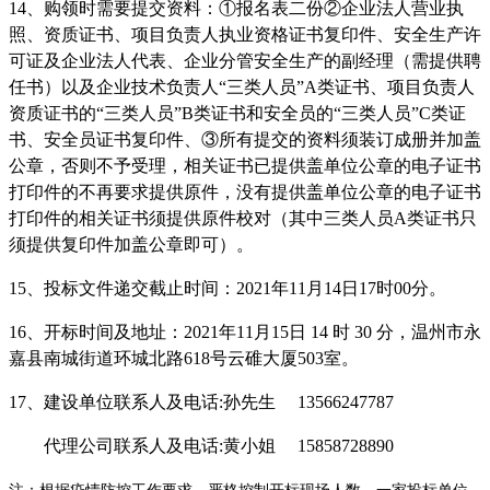
14
、购领时需要提交资料：
①报名表二份②企业法人营业执
照、资质证书、项目负责人执业资格证书复印件、安全生产许
可证及企业法人代表、企业分管安全生产的副经理（需提供聘
任书）以及企业技术负责人“三类人员”
A
类证书、项目负责人
资质证书的
“三类人员”
B
类证书和安全员的
“三类人员”
C
类证
书、安全员证书复印件、
③所有提交的资料须装订成册并加盖
公章，否则不予受理，相关证书已提供盖单位公章的电子证书
打印件的不再要求提供原件，没有提供盖单位公章的电子证书
打印件的相关证书须提供原件校对（其中三类人员
A
类证书只
须提供复印件加盖公章即可）。
15
、投标文件递交截止时间
：
2021
年
1
1
月
14
日
17
时
00
分。
16
、
开标时间及地址：
202
1
年
1
1
月
15
日
14
时
30
分，温州市永
嘉县南城街道环城北路
618
号云碓大厦
503
室
。
1
7
、建设单位联系人及电话
:
孙先生
13566247787
代理公司联系人及电话
:
黄小姐
15858728890