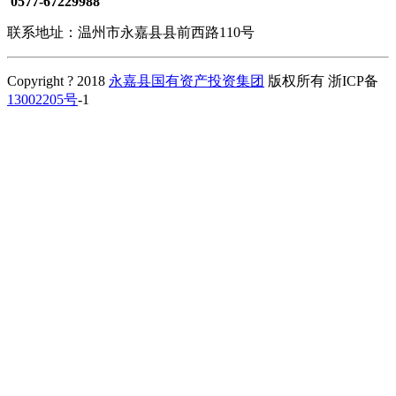
0577-67229988
联系地址：温州市永嘉县县前西路110号
Copyright ? 2018
永嘉县国有资产投资集团
版权所有 浙ICP备
13002205号
-1