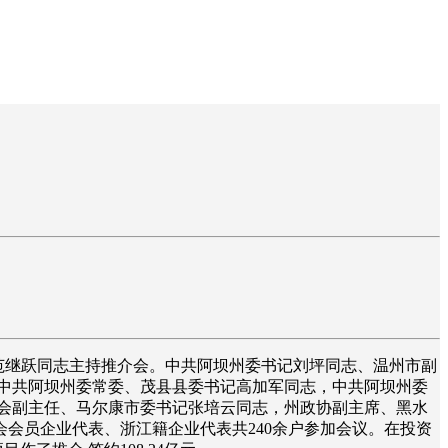
长范继跃同志主持推介会。中共阿坝州委书记刘坪同志、温州市副
中共阿坝州委常委、茂县县委书记高加军同志，中共阿坝州委
会副主任、马尔康市委书记张培云同志，州政协副主席、黑水
会员企业代表、浙江籍企业代表共240余户参加会议。在投资