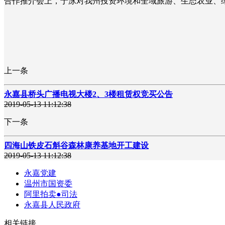
合作推介会上，于泳对我州投资环境和全域旅游、生态农业、绿色工
上一条
永嘉县桥头广播电视大楼2、3楼租赁权竞买公告
2019-05-13 11:12:38
下一条
四海山铁皮石斛谷森林康养基地开工建设
2019-05-13 11:12:38
永嘉党建
温州市国资委
阿里拍卖●司法
永嘉县人民政府
相关链接